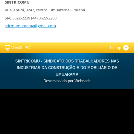
SINTRICOMU
Rua Japurá, 3247, centro, Umuarama - Paraná
(44) 3622-2239 (44) 3622-2283
sticmumuarama@gmail.com
Versão PC
To Top
SINTRICOMU - SINDICATO DOS TRABALHADORES NAS
INDÚSTRIAS DA CONSTRUÇÃO E DO MOBILIÁRIO DE
UMUARAMA
Desenvolvido por
Webnode