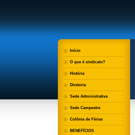
Início
O que é sindicato?
História
Diretoria
Sede Administrativa
Sede Campestre
Colônia de Férias
BENEFÍCIOS