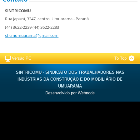
SINTRICOMU
Rua Japurá, 3247, centro, Umuarama - Paraná
(44) 3622-2239 (44) 3622-2283
sticmumuarama@gmail.com
Versão PC
To Top
SINTRICOMU - SINDICATO DOS TRABALHADORES NAS
INDÚSTRIAS DA CONSTRUÇÃO E DO MOBILIÁRIO DE
UMUARAMA
Desenvolvido por
Webnode