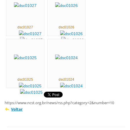
dsc01027
dsc01026
dsc01025
dsc01024
https://www.ncst.org.br/news/rss.php?category=2&number=10
Voltar