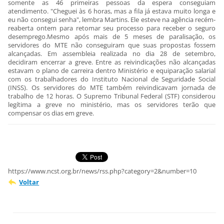
somente as 46 primeiras pessoas da espera conseguiam
atendimento. "Cheguei às 6 horas, mas a fila já estava muito longa e
eu não consegui senha", lembra Martins. Ele esteve na agência recém-
reaberta ontem para retomar seu processo para receber o seguro
desemprego.Mesmo após mais de 5 meses de paralisação, os
servidores do MTE não conseguiram que suas propostas fossem
alcançadas. Em assembleia realizada no dia 28 de setembro,
decidiram encerrar a greve. Entre as reivindicações não alcançadas
estavam o plano de carreira dentro Ministério e equiparação salarial
com os trabalhadores do Instituto Nacional de Seguridade Social
(INSS). Os servidores do MTE também reivindicavam jornada de
trabalho de 12 horas. O Supremo Tribunal Federal (STF) considerou
legítima a greve no ministério, mas os servidores terão que
compensar os dias em greve.
https://www.ncst.org.br/news/rss.php?category=2&number=10
Voltar