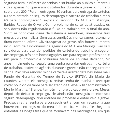
segunda-feira, o número de senhas distribuídas ao público aumentou
- das apenas 46 que eram distribuídas durante a greve, o número
subiu para 200. "Foram entregues 80 senhas para entrega de carteira,
60 para entrada no seguro-desemprego e carteira de trabalho e mais
60 para homologação", explica o servidor do MTE em Maringá,
Eurides Roque de Oliveira.Com o volume de carteiras atrasadas, os
servidores não regularizarão o fluxo de trabalho até o final do ano.
"Com as condições ideias de sistema e servidores, levaríamos três
meses para normalizar. Sem essas condições, nunca vamos retomar o
fluxo normal", afirma Oliveira.Apesar da greve, não houve aumento
no quadro de funcionários da agência do MTE em Maringá. São seis
servidores para atender pedidos de carteira de trabalho e seguro-
desemprego, três para homologações, um para registro profissional e
um para o protocolo.A costureira Maria de Lourdes Bedendo, 52
anos, finalmente conseguiu uma senha para dar entrada na carteira
de trabalho. "Estive na agência durante a greve e não consegui retirar
senha. Precisava renovar minha carteira e acertar detalhes sobre meu
Fundo de Garantia do Tempo de Serviço (FGTS)", diz Maria de
Lourdes. Ontem ela conseguiu retirar senha de manhã e teve que
voltar no início da tarde para ser atendida.O ex-auxiliar administrativo
Murilo Martins, 18 anos, também foi prejudicado pela greve. Meses
depois de deixar o emprego, ele ainda não conseguiu receber seu
seguro desemprego. "Dei entrada no processo e então veio a greve.
Precisava retirar senha para conseguir entrar com um recurso, já que
houve erro no registro do meu PIS", explica Martins. Ele chegou a
enfrentar as longas filas que se formavam nas madrugadas, em que