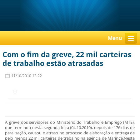
Menu
Com o fim da greve, 22 mil carteiras
de trabalho estão atrasadas
11/10/2010 13:22
A greve dos servidores do Ministério do Trabalho e Emprego (MTE),
que terminou nesta segunda-feira (04.10.2010), depois de 176 dias de
paralisação, causou o atraso no processo de elaboração e entrega de
pelo menos 22 mil carteiras de trabalho na agência de Maringá.Nesta