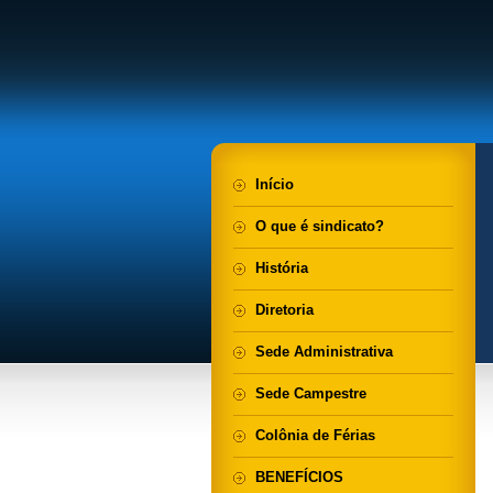
Início
O que é sindicato?
História
Diretoria
Sede Administrativa
Sede Campestre
Colônia de Férias
BENEFÍCIOS