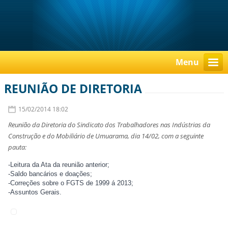
Menu
REUNIÃO DE DIRETORIA
15/02/2014 18:02
Reunião da Diretoria do Sindicato dos Trabalhadores nas Indústrias da
Construção e do Mobiliário de Umuarama, dia 14/02, com a seguinte
pauta:
-Leitura da Ata da reunião anterior;
-Saldo bancários e doações;
-Correções sobre o FGTS de 1999 á 2013;
-Assuntos Gerais.