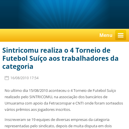
Menu
Sintricomu realiza o 4 Torneio de
Futebol Suíço aos trabalhadores da
categoria
16/08/2010 17:54
No ultimo dia 15/08/2010 aconteceu o 4 Torneio de Futebol Suíço
realizado pelo SINTRICOMU, na associação dos bancários de
Umuarama com apoio da Fetraconspar e CNTI onde foram sorteados
vários prêmios aos jogadores inscritos.
Inscreveram se 19 equipes de diversas empresas da categoria
representadas pelo sindicato, depois de muita disputa em dois