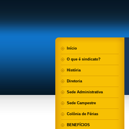
Início
O que é sindicato?
História
Diretoria
Sede Administrativa
Sede Campestre
Colônia de Férias
BENEFÍCIOS