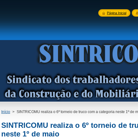
Página Inicial
Início
>
SINTRICOMU realiza o 6º torneio de truco com a categoria neste 1º de 
SINTRICOMU realiza o 6º torneio de tr
neste 1º de maio