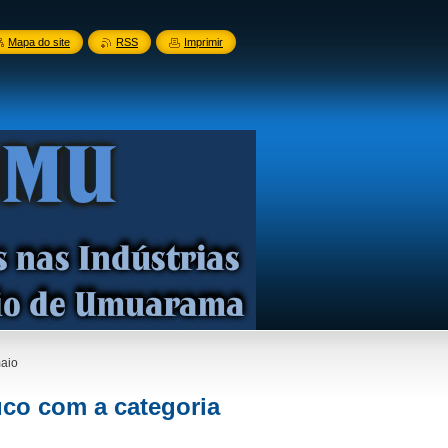
Mapa do site
RSS
Imprimir
maio
uco com a categoria